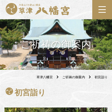
ご祈祷の御案内
草津八幡宮
ご祈祷の御案内
初宮詣り
初宮詣り