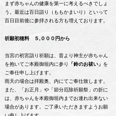
まず赤ちゃんの健康を第一に考えるべきでしょ
う。最近は百日詣り（ももかまいり）といって
百日目前後に参拝される方も増えております。
祈願初穂料 ５,０００円から
当宮の初宮詣り祈願は、昔より神主が赤ちゃん
を抱いてご本殿御垣内に参り
「鈴のお祓い」
を
ご奉仕申し上げます。
雨天の場合は拝殿奥、内にてご奉仕致します。
また、「お正月」や「節分厄除祈願祭」の折に
は、赤ちゃんを本殿御垣内までお連れ出来ない
場合があります。ご了承いただきますようお願
い申し上げます。